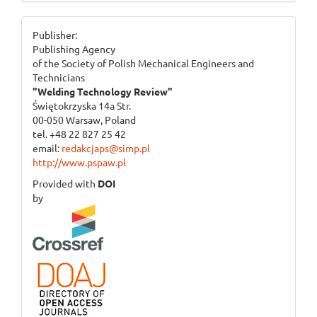
ogloszenie_2
Publisher:
Publishing Agency
of the Society of Polish Mechanical Engineers and
Technicians
"Welding Technology Review"
Świętokrzyska 14a Str.
00-050 Warsaw, Poland
tel. +48 22 827 25 42
email:
redakcjaps@simp.pl
http://www.pspaw.pl
Provided with
DOI
by