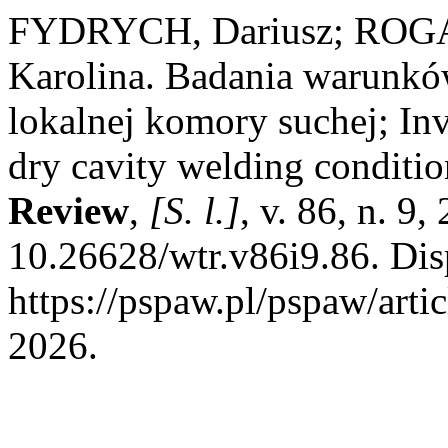
FYDRYCH, Dariusz; ROGA
Karolina. Badania warunk
lokalnej komory suchej; Inv
dry cavity welding conditi
Review
,
[S. l.]
, v. 86, n. 9
10.26628/wtr.v86i9.86. Dis
https://pspaw.pl/pspaw/arti
2026.